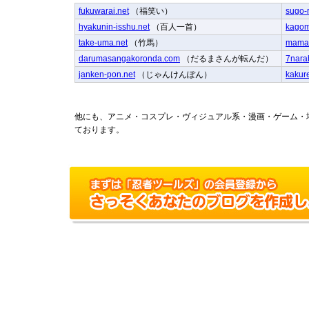
fukuwarai.net
（福笑い）
sugo-
hyakunin-isshu.net
（百人一首）
kago
take-uma.net
（竹馬）
mama
darumasangakoronda.com
（だるまさんが転んだ）
7nara
janken-pon.net
（じゃんけんぽん）
kakur
他にも、アニメ・コスプレ・ヴィジュアル系・漫画・ゲーム・
ております。